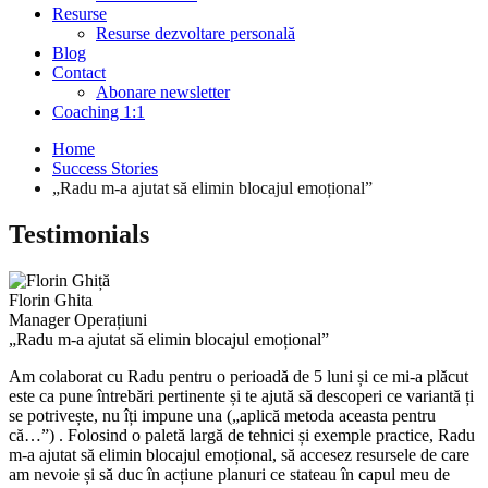
Resurse
Resurse dezvoltare personală
Blog
Contact
Abonare newsletter
Coaching 1:1
Home
Success Stories
„Radu m-a ajutat să elimin blocajul emoțional”
Testimonials
Florin Ghita
Manager Operațiuni
„Radu m-a ajutat să elimin blocajul emoțional”
Am colaborat cu Radu pentru o perioadă de 5 luni și ce mi-a plăcut
este ca pune întrebări pertinente și te ajută să descoperi ce variantă ți
se potrivește, nu îți impune una („aplică metoda aceasta pentru
că…”) . Folosind o paletă largă de tehnici și exemple practice, Radu
m-a ajutat să elimin blocajul emoțional, să accesez resursele de care
am nevoie și să duc în acțiune planuri ce stateau în capul meu de