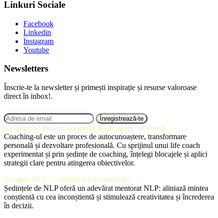
Linkuri Sociale
Facebook
Linkedin
Instagram
Youtube
Newsletters
Înscrie-te la newsletter și primești inspirație și resurse valoroase
direct în inbox!.
Ce este coachingul și cum te poate ajuta un coach
Coaching-ul este un proces de autocunoaștere, transformare
personală și dezvoltare profesională. Cu sprijinul unui life coach
experimentat și prin ședințe de coaching, înțelegi blocajele și aplici
strategii clare pentru atingerea obiectivelor.
Terapie NLP – valorifică-ți potențialul
Ședințele de NLP oferă un adevărat mentorat NLP: aliniază mintea
conștientă cu cea inconștientă și stimulează creativitatea și încrederea
în decizii.