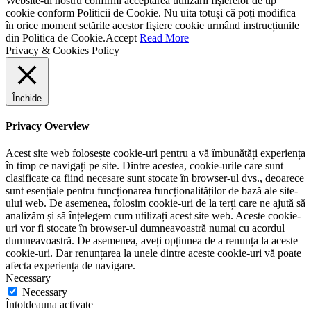
Website-ul nostru confirmi acceptarea utilizării fişierelor de tip
cookie conform Politicii de Cookie. Nu uita totuși că poți modifica
în orice moment setările acestor fişiere cookie urmând instrucțiunile
din Politica de Cookie.
Accept
Read More
Privacy & Cookies Policy
Închide
Privacy Overview
Acest site web folosește cookie-uri pentru a vă îmbunătăți experiența
în timp ce navigați pe site. Dintre acestea, cookie-urile care sunt
clasificate ca fiind necesare sunt stocate în browser-ul dvs., deoarece
sunt esențiale pentru funcționarea funcționalităților de bază ale site-
ului web. De asemenea, folosim cookie-uri de la terți care ne ajută să
analizăm și să înțelegem cum utilizați acest site web. Aceste cookie-
uri vor fi stocate în browser-ul dumneavoastră numai cu acordul
dumneavoastră. De asemenea, aveți opțiunea de a renunța la aceste
cookie-uri. Dar renunțarea la unele dintre aceste cookie-uri vă poate
afecta experiența de navigare.
Necessary
Necessary
Întotdeauna activate