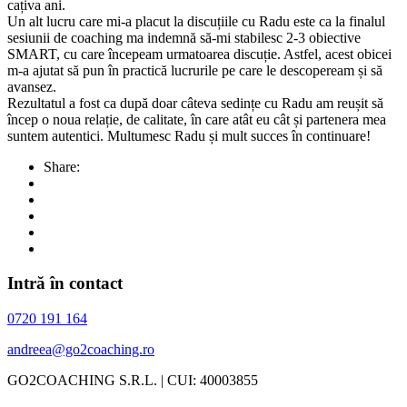
cațiva ani.
Un alt lucru care mi-a placut la discuțiile cu Radu este ca la finalul
sesiunii de coaching ma indemnă să-mi stabilesc 2-3 obiective
SMART, cu care începeam urmatoarea discuție. Astfel, acest obicei
m-a ajutat să pun în practică lucrurile pe care le descopeream și să
avansez.
Rezultatul a fost ca după doar câteva sedințe cu Radu am reușit să
încep o noua relație, de calitate, în care atât eu cât și partenera mea
suntem autentici. Multumesc Radu și mult succes în continuare!
Share:
Intră în contact
0720 191 164
andreea@go2coaching.ro
GO2COACHING S.R.L. | CUI: 40003855