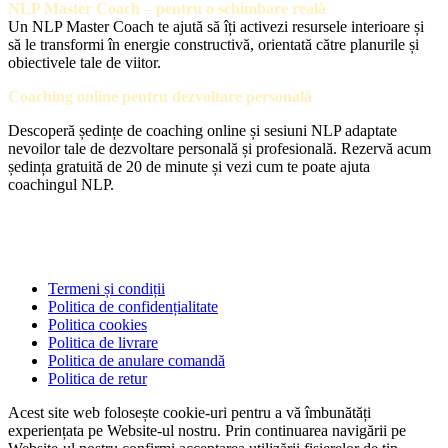
NLP Master Coach – pentru o schimbare reală
Un NLP Master Coach te ajută să îți activezi resursele interioare și
să le transformi în energie constructivă, orientată către planurile și
obiectivele tale de viitor.
Coaching online pentru dezvoltare personală
Descoperă ședințe de coaching online și sesiuni NLP adaptate
nevoilor tale de dezvoltare personală și profesională. Rezervă acum
ședința gratuită de 20 de minute și vezi cum te poate ajuta
coachingul NLP.
Termeni și condiții
Politica de confidențialitate
Politica cookies
Politica de livrare
Politica de anulare comandă
Politica de retur
Acest site web folosește cookie-uri pentru a vă îmbunătăți
experiențata pe Website-ul nostru. Prin continuarea navigării pe