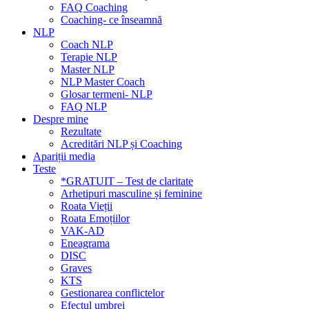
FAQ Coaching
Coaching- ce înseamnă
NLP
Coach NLP
Terapie NLP
Master NLP
NLP Master Coach
Glosar termeni- NLP
FAQ NLP
Despre mine
Rezultate
Acreditări NLP și Coaching
Apariții media
Teste
*GRATUIT – Test de claritate
Arhetipuri masculine și feminine
Roata Vieții
Roata Emoțiilor
VAK-AD
Eneagrama
DISC
Graves
KTS
Gestionarea conflictelor
Efectul umbrei