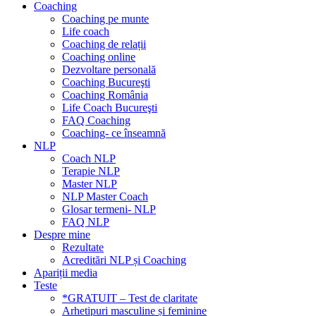
Coaching
Coaching pe munte
Life coach
Coaching de relații
Coaching online
Dezvoltare personală
Coaching Bucureşti
Coaching România
Life Coach Bucureşti
FAQ Coaching
Coaching- ce înseamnă
NLP
Coach NLP
Terapie NLP
Master NLP
NLP Master Coach
Glosar termeni- NLP
FAQ NLP
Despre mine
Rezultate
Acreditări NLP și Coaching
Apariții media
Teste
*GRATUIT – Test de claritate
Arhetipuri masculine și feminine