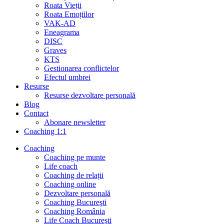
Roata Vieții
Roata Emoțiilor
VAK-AD
Eneagrama
DISC
Graves
KTS
Gestionarea conflictelor
Efectul umbrei
Resurse
Resurse dezvoltare personală
Blog
Contact
Abonare newsletter
Coaching 1:1
Coaching
Coaching pe munte
Life coach
Coaching de relații
Coaching online
Dezvoltare personală
Coaching Bucureşti
Coaching România
Life Coach Bucureşti